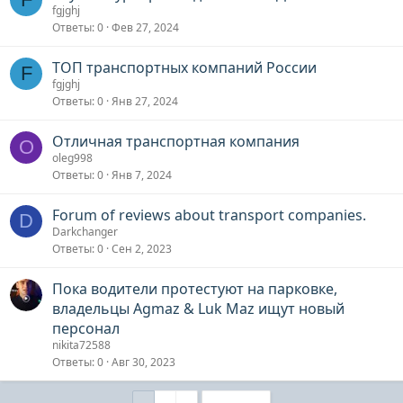
fgjghj
Ответы
0
Фев 27, 2024
ТОП транспортных компаний России
F
fgjghj
Ответы
0
Янв 27, 2024
Отличная транспортная компания
O
oleg998
Ответы
0
Янв 7, 2024
Forum of reviews about transport companies.
D
Darkchanger
Ответы
0
Сен 2, 2023
Пока водители протестуют на парковке,
владельцы Agmaz & Luk Maz ищут новый
персонал
nikita72588
Ответы
0
Авг 30, 2023