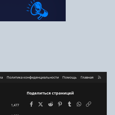
R
ла
Политика конфиденциальности
Помощь
Главная
S
S
Поделиться страницей
Facebook
X (Twitter)
Reddit
Pinterest
Tumblr
WhatsApp
Ссылка
1,477