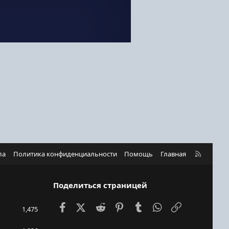
R
ла
Политика конфиденциальности
Помощь
Главная
S
S
Поделиться страницей
Facebook
X (Twitter)
Reddit
Pinterest
Tumblr
WhatsApp
Ссылка
1,475