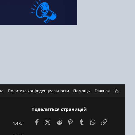
R
ла
Политика конфиденциальности
Помощь
Главная
S
S
Поделиться страницей
Facebook
X (Twitter)
Reddit
Pinterest
Tumblr
WhatsApp
Ссылка
1,475