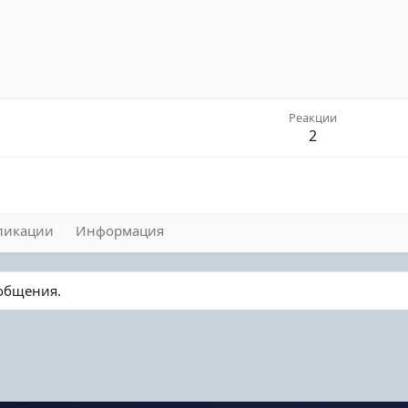
Реакции
2
ликации
Информация
ообщения.