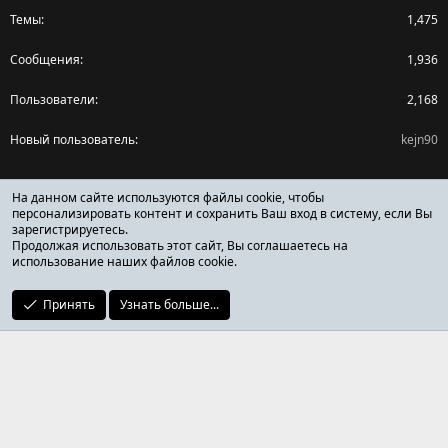
Темы
1,475
Сообщения
1,936
Пользователи
2,168
Новый пользователь
kejn90
Поделиться страницей
На данном сайте используются файлы cookie, чтобы
персонализировать контент и сохранить Ваш вход в систему, если Вы
зарегистрируетесь.
Facebook
X (Twitter)
Reddit
Pinterest
Tumblr
WhatsApp
Ссылка
Продолжая использовать этот сайт, Вы соглашаетесь на
использование наших файлов cookie.
Принять
Узнать больше...
ОТЗЫВЫ ОНЛАЙН ФОРУМ