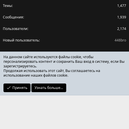
Темы
1,477
Сообщения
1,939
Пользователи
2,174
Новый пользователь
448bro
Поделиться страницей
На данном сайте используются файлы cookie, чтобы
персонализировать контент и сохранить Ваш вход в систему, если Вы
зарегистрируетесь.
Facebook
X (Twitter)
Reddit
Pinterest
Tumblr
WhatsApp
Ссылка
Продолжая использовать этот сайт, Вы соглашаетесь на
использование наших файлов cookie.
Принять
Узнать больше...
ОТЗЫВЫ ОНЛАЙН ФОРУМ