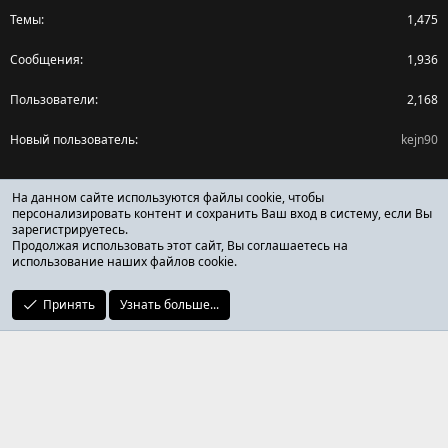
Темы
1,475
Сообщения
1,936
Пользователи
2,168
Новый пользователь
kejn90
Поделиться страницей
На данном сайте используются файлы cookie, чтобы
персонализировать контент и сохранить Ваш вход в систему, если Вы
зарегистрируетесь.
Facebook
X (Twitter)
Reddit
Pinterest
Tumblr
WhatsApp
Ссылка
Продолжая использовать этот сайт, Вы соглашаетесь на
использование наших файлов cookie.
Принять
Узнать больше...
ОТЗЫВЫ ОНЛАЙН ФОРУМ