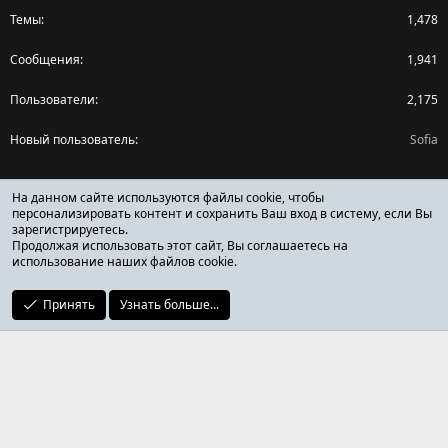
Темы
1,478
Сообщения
1,941
Пользователи
2,175
Новый пользователь
Sofia
Поделиться страницей
На данном сайте используются файлы cookie, чтобы
персонализировать контент и сохранить Ваш вход в систему, если Вы
зарегистрируетесь.
Facebook
X (Twitter)
Reddit
Pinterest
Tumblr
WhatsApp
Ссылка
Продолжая использовать этот сайт, Вы соглашаетесь на
использование наших файлов cookie.
Принять
Узнать больше...
ОТЗЫВЫ ОНЛАЙН ФОРУМ