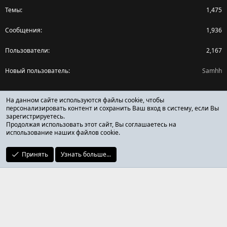
Темы
1,475
Сообщения
1,936
Пользователи
2,167
Новый пользователь
Samhh
Поделиться страницей
На данном сайте используются файлы cookie, чтобы
персонализировать контент и сохранить Ваш вход в систему, если Вы
зарегистрируетесь.
Facebook
X (Twitter)
Reddit
Pinterest
Tumblr
WhatsApp
Ссылка
Продолжая использовать этот сайт, Вы соглашаетесь на
использование наших файлов cookie.
Принять
Узнать больше...
ОТЗЫВЫ ОНЛАЙН ФОРУМ