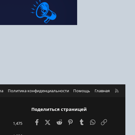
R
ла
Политика конфиденциальности
Помощь
Главная
S
S
Поделиться страницей
Facebook
X (Twitter)
Reddit
Pinterest
Tumblr
WhatsApp
Ссылка
1,475