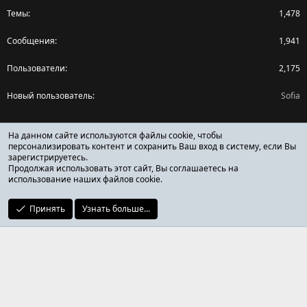
Темы
1,478
Сообщения
1,941
Пользователи
2,175
Новый пользователь
Sofia
Поделиться страницей
На данном сайте используются файлы cookie, чтобы
персонализировать контент и сохранить Ваш вход в систему, если Вы
зарегистрируетесь.
Facebook
X (Twitter)
Reddit
Pinterest
Tumblr
WhatsApp
Ссылка
Продолжая использовать этот сайт, Вы соглашаетесь на
использование наших файлов cookie.
Принять
Узнать больше...
ОТЗЫВЫ ОНЛАЙН ФОРУМ