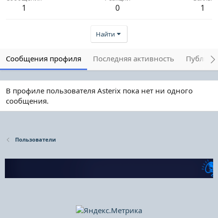
1
0
1
Найти
Сообщения профиля
Последняя активность
Публика
В профиле пользователя Asterix пока нет ни одного
сообщения.
Пользователи