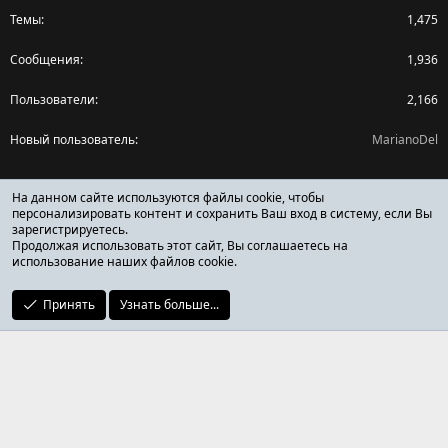
Темы
1,475
Сообщения
1,936
Пользователи
2,166
Новый пользователь
MarianoDel
Поделиться страницей
На данном сайте используются файлы cookie, чтобы
персонализировать контент и сохранить Ваш вход в систему, если Вы
зарегистрируетесь.
Facebook
X (Twitter)
Reddit
Pinterest
Tumblr
WhatsApp
Ссылка
Продолжая использовать этот сайт, Вы соглашаетесь на
использование наших файлов cookie.
Принять
Узнать больше...
ОТЗЫВЫ ОНЛАЙН ФОРУМ