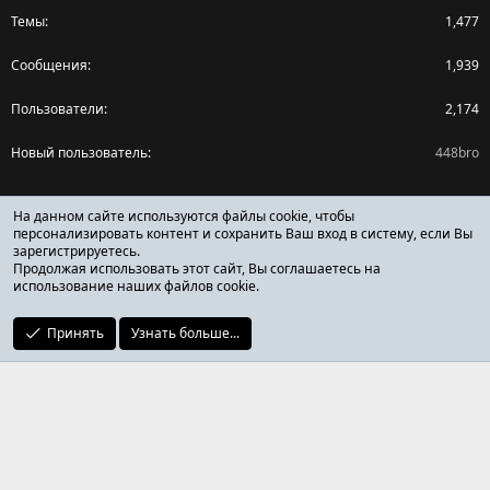
Темы
1,477
Сообщения
1,939
Пользователи
2,174
Новый пользователь
448bro
Поделиться страницей
На данном сайте используются файлы cookie, чтобы
персонализировать контент и сохранить Ваш вход в систему, если Вы
зарегистрируетесь.
Facebook
X (Twitter)
Reddit
Pinterest
Tumblr
WhatsApp
Ссылка
Продолжая использовать этот сайт, Вы соглашаетесь на
использование наших файлов cookie.
Принять
Узнать больше...
ОТЗЫВЫ ОНЛАЙН ФОРУМ