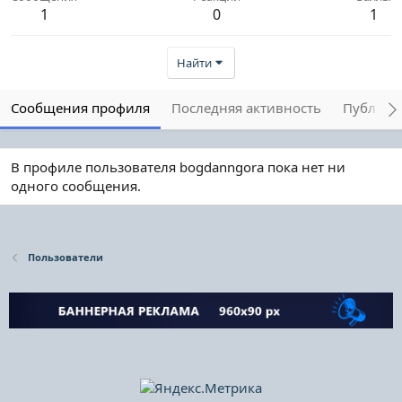
1
0
1
Найти
Сообщения профиля
Последняя активность
Публика
В профиле пользователя bogdanngora пока нет ни
одного сообщения.
Пользователи