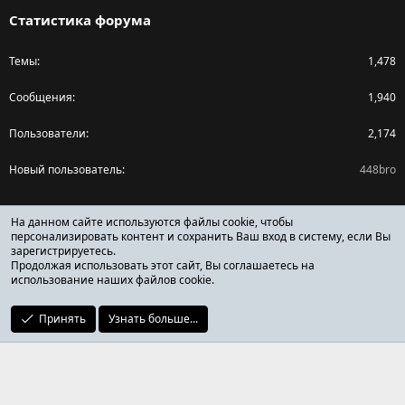
Статистика форума
Темы
1,478
Сообщения
1,940
Пользователи
2,174
Новый пользователь
448bro
Поделиться страницей
На данном сайте используются файлы cookie, чтобы
персонализировать контент и сохранить Ваш вход в систему, если Вы
зарегистрируетесь.
Facebook
X (Twitter)
Reddit
Pinterest
Tumblr
WhatsApp
Ссылка
Продолжая использовать этот сайт, Вы соглашаетесь на
использование наших файлов cookie.
Принять
Узнать больше...
ОТЗЫВЫ ОНЛАЙН ФОРУМ