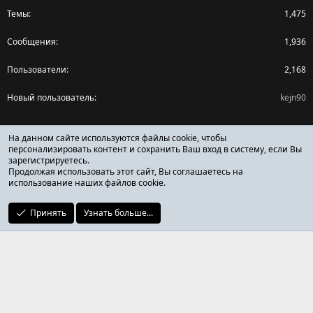
Темы
1,475
Сообщения
1,936
Пользователи
2,168
Новый пользователь
kejn90
Поделиться страницей
На данном сайте используются файлы cookie, чтобы
персонализировать контент и сохранить Ваш вход в систему, если Вы
зарегистрируетесь.
Facebook
X (Twitter)
Reddit
Pinterest
Tumblr
WhatsApp
Ссылка
Продолжая использовать этот сайт, Вы соглашаетесь на
использование наших файлов cookie.
Принять
Узнать больше...
ОТЗЫВЫ ОНЛАЙН ФОРУМ