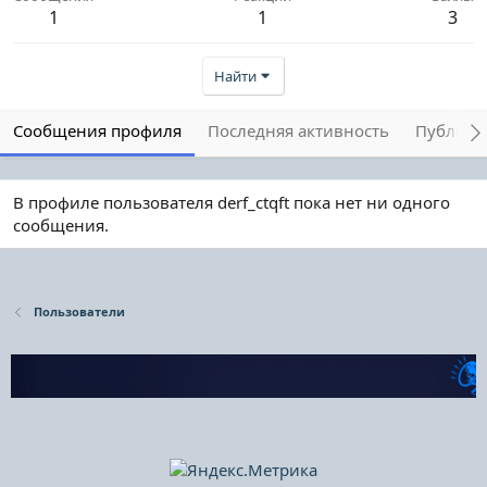
1
1
3
Найти
Сообщения профиля
Последняя активность
Публика
В профиле пользователя derf_ctqft пока нет ни одного
сообщения.
Пользователи