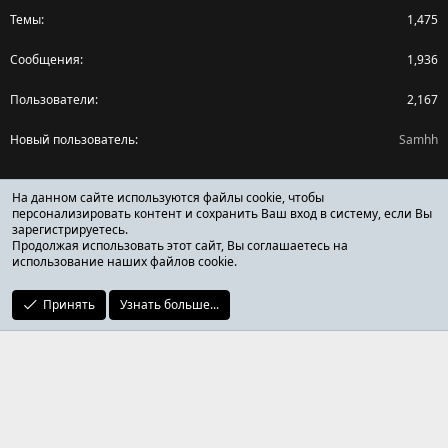
Темы
1,475
Сообщения
1,936
Пользователи
2,167
Новый пользователь
Samhh
Поделиться страницей
На данном сайте используются файлы cookie, чтобы
персонализировать контент и сохранить Ваш вход в систему, если Вы
зарегистрируетесь.
Facebook
X (Twitter)
Reddit
Pinterest
Tumblr
WhatsApp
Ссылка
Продолжая использовать этот сайт, Вы соглашаетесь на
использование наших файлов cookie.
Принять
Узнать больше...
ОТЗЫВЫ ОНЛАЙН ФОРУМ