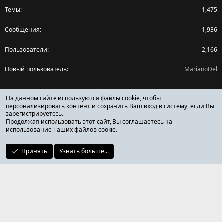
Темы
1,475
Сообщения
1,936
Пользователи
2,166
Новый пользователь
MarianoDel
Поделиться страницей
На данном сайте используются файлы cookie, чтобы
персонализировать контент и сохранить Ваш вход в систему, если Вы
зарегистрируетесь.
Facebook
X (Twitter)
Reddit
Pinterest
Tumblr
WhatsApp
Ссылка
Продолжая использовать этот сайт, Вы соглашаетесь на
использование наших файлов cookie.
Принять
Узнать больше...
ОТЗЫВЫ ОНЛАЙН ФОРУМ