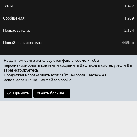
Темы
1,477
Сообщения
1,939
Пользователи
2,174
Новый пользователь
448bro
Поделиться страницей
На данном сайте используются файлы cookie, чтобы
персонализировать контент и сохранить Ваш вход в систему, если Вы
зарегистрируетесь.
Facebook
X (Twitter)
Reddit
Pinterest
Tumblr
WhatsApp
Ссылка
Продолжая использовать этот сайт, Вы соглашаетесь на
использование наших файлов cookie.
Принять
Узнать больше...
ОТЗЫВЫ ОНЛАЙН ФОРУМ