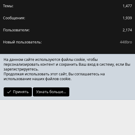
Темы
1,477
Сообщения
1,939
Пользователи
2,174
Новый пользователь
448bro
Поделиться страницей
На данном сайте используются файлы cookie, чтобы
персонализировать контент и сохранить Ваш вход в систему, если Вы
зарегистрируетесь.
Facebook
X (Twitter)
Reddit
Pinterest
Tumblr
WhatsApp
Ссылка
Продолжая использовать этот сайт, Вы соглашаетесь на
использование наших файлов cookie.
Принять
Узнать больше...
ОТЗЫВЫ ОНЛАЙН ФОРУМ