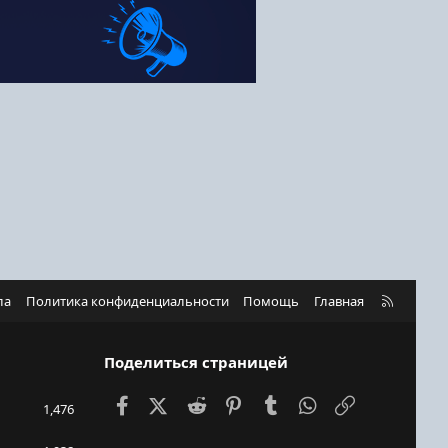
R
ла
Политика конфиденциальности
Помощь
Главная
S
S
Поделиться страницей
Facebook
X (Twitter)
Reddit
Pinterest
Tumblr
WhatsApp
Ссылка
1,476