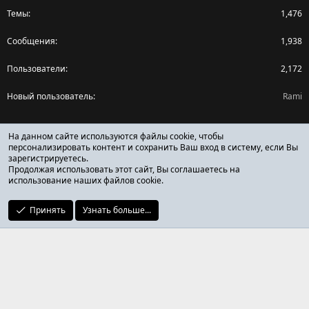
Темы
1,476
Сообщения
1,938
Пользователи
2,172
Новый пользователь
Rami
Поделиться страницей
На данном сайте используются файлы cookie, чтобы
персонализировать контент и сохранить Ваш вход в систему, если Вы
зарегистрируетесь.
Facebook
X (Twitter)
Reddit
Pinterest
Tumblr
WhatsApp
Ссылка
Продолжая использовать этот сайт, Вы соглашаетесь на
использование наших файлов cookie.
Принять
Узнать больше...
ОТЗЫВЫ ОНЛАЙН ФОРУМ