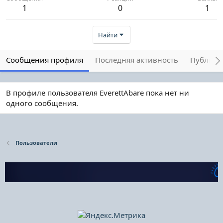
1
0
1
Найти
Сообщения профиля
Последняя активность
Публика
В профиле пользователя EverettAbare пока нет ни
одного сообщения.
Пользователи