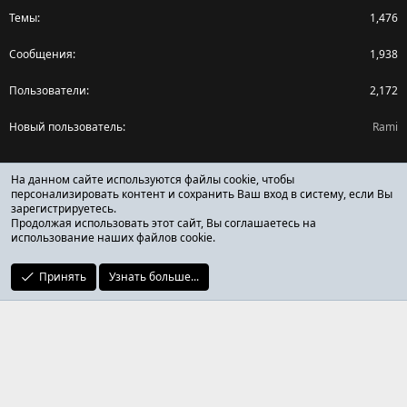
Темы
1,476
Сообщения
1,938
Пользователи
2,172
Новый пользователь
Rami
Поделиться страницей
На данном сайте используются файлы cookie, чтобы
персонализировать контент и сохранить Ваш вход в систему, если Вы
зарегистрируетесь.
Facebook
X (Twitter)
Reddit
Pinterest
Tumblr
WhatsApp
Ссылка
Продолжая использовать этот сайт, Вы соглашаетесь на
использование наших файлов cookie.
Принять
Узнать больше...
ОТЗЫВЫ ОНЛАЙН ФОРУМ