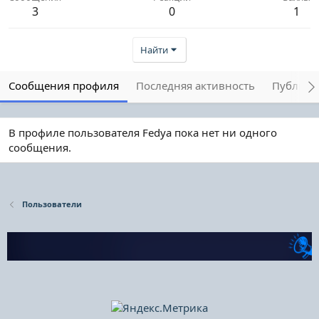
3
0
1
Найти
Сообщения профиля
Последняя активность
Публика
В профиле пользователя Fedya пока нет ни одного
сообщения.
Пользователи