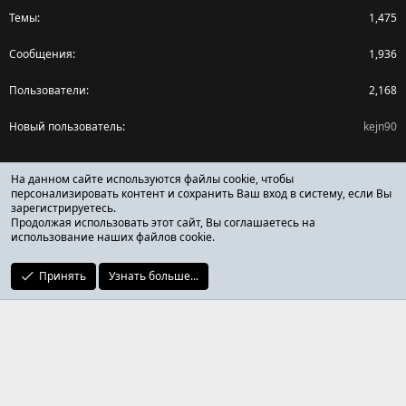
Темы
1,475
Сообщения
1,936
Пользователи
2,168
Новый пользователь
kejn90
Поделиться страницей
На данном сайте используются файлы cookie, чтобы
персонализировать контент и сохранить Ваш вход в систему, если Вы
зарегистрируетесь.
Facebook
X (Twitter)
Reddit
Pinterest
Tumblr
WhatsApp
Ссылка
Продолжая использовать этот сайт, Вы соглашаетесь на
использование наших файлов cookie.
Принять
Узнать больше...
ОТЗЫВЫ ОНЛАЙН ФОРУМ