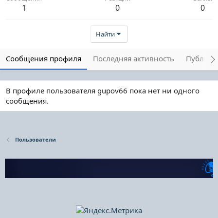
1
0
0
Найти
Сообщения профиля
Последняя активность
Публика
В профиле пользователя gupov66 пока нет ни одного
сообщения.
Пользователи