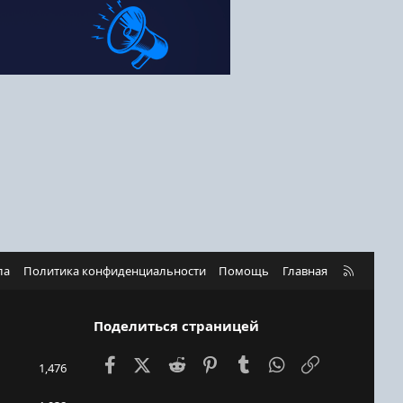
R
ла
Политика конфиденциальности
Помощь
Главная
S
S
Поделиться страницей
Facebook
X (Twitter)
Reddit
Pinterest
Tumblr
WhatsApp
Ссылка
1,476