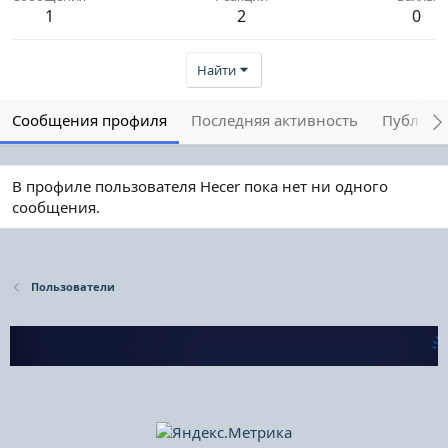
1
2
0
Найти
Сообщения профиля
Последняя активность
Публика
В профиле пользователя Hecer пока нет ни одного
сообщения.
Пользователи