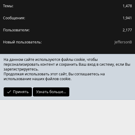
Темы
1,478
Сообщения
1,941
Пользователи
2,177
Новый пользователь
JeffersonB
Поделиться страницей
На данном сайте используются файлы cookie, чтобы
персонализировать контент и сохранить Ваш вход в систему, если Вы
зарегистрируетесь.
Facebook
X (Twitter)
Reddit
Pinterest
Tumblr
WhatsApp
Ссылка
Продолжая использовать этот сайт, Вы соглашаетесь на
использование наших файлов cookie.
Принять
Узнать больше...
ОТЗЫВЫ ОНЛАЙН ФОРУМ