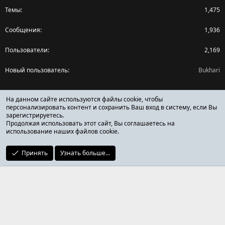
Темы
1,475
Сообщения
1,936
Пользователи
2,169
Новый пользователь
Bukhari
Поделиться страницей
На данном сайте используются файлы cookie, чтобы
персонализировать контент и сохранить Ваш вход в систему, если Вы
зарегистрируетесь.
Facebook
X (Twitter)
Reddit
Pinterest
Tumblr
WhatsApp
Ссылка
Продолжая использовать этот сайт, Вы соглашаетесь на
использование наших файлов cookie.
Принять
Узнать больше...
ОТЗЫВЫ ОНЛАЙН ФОРУМ