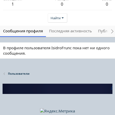
1
0
0
Найти
Сообщения профиля
Последняя активность
Публика
В профиле пользователя IsidroFrunc пока нет ни одного
сообщения.
Пользователи