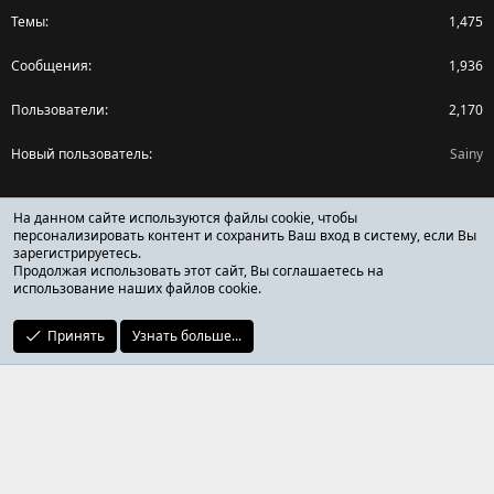
Темы
1,475
Сообщения
1,936
Пользователи
2,170
Новый пользователь
Sainy
Поделиться страницей
На данном сайте используются файлы cookie, чтобы
персонализировать контент и сохранить Ваш вход в систему, если Вы
зарегистрируетесь.
Facebook
X (Twitter)
Reddit
Pinterest
Tumblr
WhatsApp
Ссылка
Продолжая использовать этот сайт, Вы соглашаетесь на
использование наших файлов cookie.
Принять
Узнать больше...
ОТЗЫВЫ ОНЛАЙН ФОРУМ