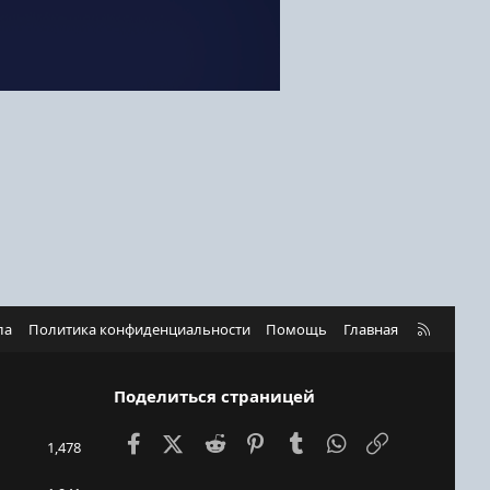
R
ла
Политика конфиденциальности
Помощь
Главная
S
S
Поделиться страницей
Facebook
X (Twitter)
Reddit
Pinterest
Tumblr
WhatsApp
Ссылка
1,478