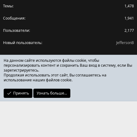
Темы
1,478
Сообщения
1,941
Пользователи
2,177
Новый пользователь
JeffersonB
Поделиться страницей
На данном сайте используются файлы cookie, чтобы
персонализировать контент и сохранить Ваш вход в систему, если Вы
зарегистрируетесь.
Facebook
X (Twitter)
Reddit
Pinterest
Tumblr
WhatsApp
Ссылка
Продолжая использовать этот сайт, Вы соглашаетесь на
использование наших файлов cookie.
Принять
Узнать больше...
ОТЗЫВЫ ОНЛАЙН ФОРУМ