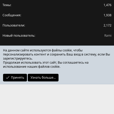
Темы
1,476
Сообщения
1,938
Пользователи
2,172
Новый пользователь
Rami
Поделиться страницей
На данном сайте используются файлы cookie, чтобы
персонализировать контент и сохранить Ваш вход в систему, если Вы
зарегистрируетесь.
Facebook
X (Twitter)
Reddit
Pinterest
Tumblr
WhatsApp
Ссылка
Продолжая использовать этот сайт, Вы соглашаетесь на
использование наших файлов cookie.
Принять
Узнать больше...
ОТЗЫВЫ ОНЛАЙН ФОРУМ