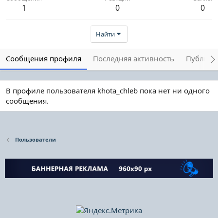
1
0
0
Найти
Сообщения профиля
Последняя активность
Публика
В профиле пользователя khota_chleb пока нет ни одного
сообщения.
Пользователи