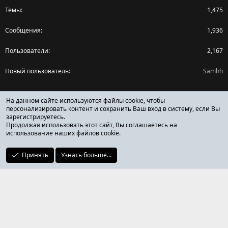
Темы
1,475
Сообщения
1,936
Пользователи
2,167
Новый пользователь
Samhh
Поделиться страницей
На данном сайте используются файлы cookie, чтобы
персонализировать контент и сохранить Ваш вход в систему, если Вы
зарегистрируетесь.
Facebook
X (Twitter)
Reddit
Pinterest
Tumblr
WhatsApp
Ссылка
Продолжая использовать этот сайт, Вы соглашаетесь на
использование наших файлов cookie.
Принять
Узнать больше...
ОТЗЫВЫ ОНЛАЙН ФОРУМ