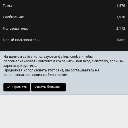
Темы
1,476
Сообщения
1,938
Пользователи
2,172
Новый пользователь
Rami
Поделиться страницей
На данном сайте используются файлы cookie, чтобы
персонализировать контент и сохранить Ваш вход в систему, если Вы
зарегистрируетесь.
Facebook
X (Twitter)
Reddit
Pinterest
Tumblr
WhatsApp
Ссылка
Продолжая использовать этот сайт, Вы соглашаетесь на
использование наших файлов cookie.
Принять
Узнать больше...
ОТЗЫВЫ ОНЛАЙН ФОРУМ