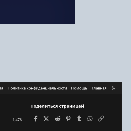
R
ла
Политика конфиденциальности
Помощь
Главная
S
S
Поделиться страницей
Facebook
X (Twitter)
Reddit
Pinterest
Tumblr
WhatsApp
Ссылка
1,476