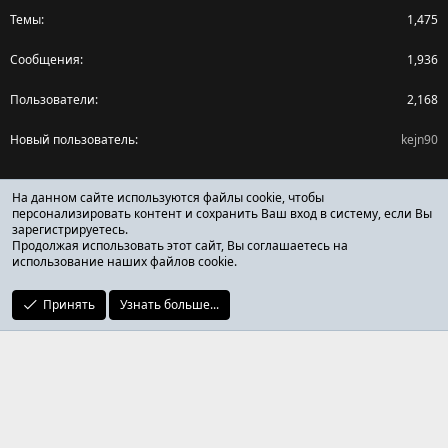
Темы
1,475
Сообщения
1,936
Пользователи
2,168
Новый пользователь
kejn90
Поделиться страницей
На данном сайте используются файлы cookie, чтобы
персонализировать контент и сохранить Ваш вход в систему, если Вы
зарегистрируетесь.
Facebook
X (Twitter)
Reddit
Pinterest
Tumblr
WhatsApp
Ссылка
Продолжая использовать этот сайт, Вы соглашаетесь на
использование наших файлов cookie.
Принять
Узнать больше...
ОТЗЫВЫ ОНЛАЙН ФОРУМ