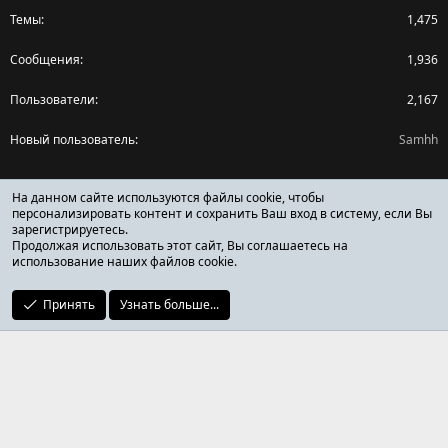
Темы
1,475
Сообщения
1,936
Пользователи
2,167
Новый пользователь
Samhh
Поделиться страницей
На данном сайте используются файлы cookie, чтобы
персонализировать контент и сохранить Ваш вход в систему, если Вы
зарегистрируетесь.
Facebook
X (Twitter)
Reddit
Pinterest
Tumblr
WhatsApp
Ссылка
Продолжая использовать этот сайт, Вы соглашаетесь на
использование наших файлов cookie.
Принять
Узнать больше...
ОТЗЫВЫ ОНЛАЙН ФОРУМ