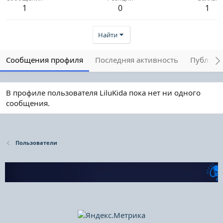
1
0
1
Найти
Сообщения профиля
Последняя активность
Публика
В профиле пользователя LiluKida пока нет ни одного
сообщения.
Пользователи