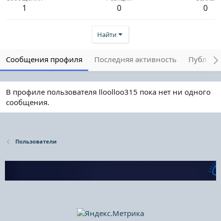
1
0
0
Найти
Сообщения профиля
Последняя активность
Публика
В профиле пользователя lloolloo315 пока нет ни одного
сообщения.
Пользователи