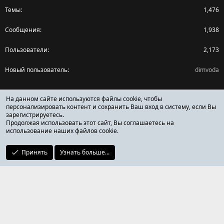
Темы
1,476
Сообщения
1,938
Пользователи
2,173
Новый пользователь
dimvoda
Поделиться страницей
На данном сайте используются файлы cookie, чтобы
персонализировать контент и сохранить Ваш вход в систему, если Вы
зарегистрируетесь.
Facebook
X (Twitter)
Reddit
Pinterest
Tumblr
WhatsApp
Ссылка
Продолжая использовать этот сайт, Вы соглашаетесь на
использование наших файлов cookie.
Принять
Узнать больше...
ОТЗЫВЫ ОНЛАЙН ФОРУМ