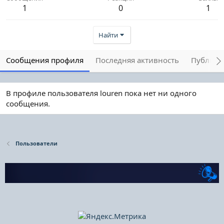
1
0
1
Найти
Сообщения профиля
Последняя активность
Публика
В профиле пользователя louren пока нет ни одного
сообщения.
Пользователи