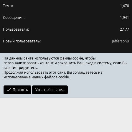
Темы
1,478
Сообщения
1,941
Пользователи
2,177
Новый пользователь
JeffersonB
Поделиться страницей
На данном сайте используются файлы cookie, чтобы
персонализировать контент и сохранить Ваш вход в систему, если Вы
зарегистрируетесь.
Facebook
X (Twitter)
Reddit
Pinterest
Tumblr
WhatsApp
Ссылка
Продолжая использовать этот сайт, Вы соглашаетесь на
использование наших файлов cookie.
Принять
Узнать больше...
ОТЗЫВЫ ОНЛАЙН ФОРУМ