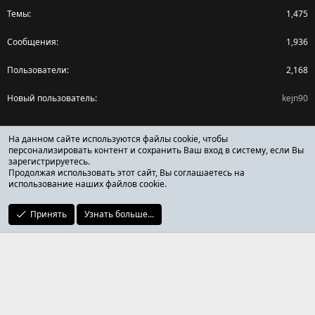
Темы
1,475
Сообщения
1,936
Пользователи
2,168
Новый пользователь
kejn90
Поделиться страницей
На данном сайте используются файлы cookie, чтобы
персонализировать контент и сохранить Ваш вход в систему, если Вы
зарегистрируетесь.
Facebook
X (Twitter)
Reddit
Pinterest
Tumblr
WhatsApp
Ссылка
Продолжая использовать этот сайт, Вы соглашаетесь на
использование наших файлов cookie.
Принять
Узнать больше...
ОТЗЫВЫ ОНЛАЙН ФОРУМ