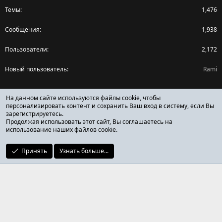
Темы
1,476
Сообщения
1,938
Пользователи
2,172
Новый пользователь
Rami
Поделиться страницей
На данном сайте используются файлы cookie, чтобы
персонализировать контент и сохранить Ваш вход в систему, если Вы
зарегистрируетесь.
Facebook
X (Twitter)
Reddit
Pinterest
Tumblr
WhatsApp
Ссылка
Продолжая использовать этот сайт, Вы соглашаетесь на
использование наших файлов cookie.
Принять
Узнать больше...
ОТЗЫВЫ ОНЛАЙН ФОРУМ