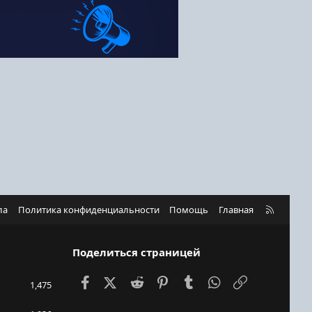
R
ла
Политика конфиденциальности
Помощь
Главная
S
S
Поделиться страницей
Facebook
X (Twitter)
Reddit
Pinterest
Tumblr
WhatsApp
Ссылка
1,475