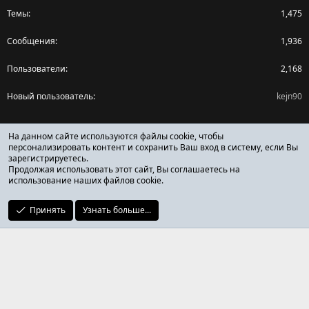
Темы
1,475
Сообщения
1,936
Пользователи
2,168
Новый пользователь
kejn90
Поделиться страницей
На данном сайте используются файлы cookie, чтобы
персонализировать контент и сохранить Ваш вход в систему, если Вы
зарегистрируетесь.
Facebook
X (Twitter)
Reddit
Pinterest
Tumblr
WhatsApp
Ссылка
Продолжая использовать этот сайт, Вы соглашаетесь на
использование наших файлов cookie.
Принять
Узнать больше...
ОТЗЫВЫ ОНЛАЙН ФОРУМ