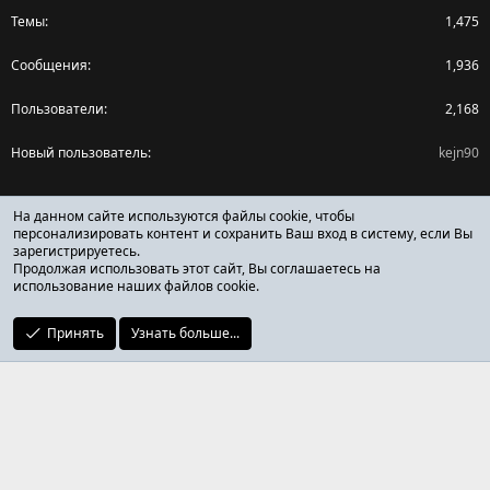
Темы
1,475
Сообщения
1,936
Пользователи
2,168
Новый пользователь
kejn90
Поделиться страницей
На данном сайте используются файлы cookie, чтобы
персонализировать контент и сохранить Ваш вход в систему, если Вы
зарегистрируетесь.
Facebook
X (Twitter)
Reddit
Pinterest
Tumblr
WhatsApp
Ссылка
Продолжая использовать этот сайт, Вы соглашаетесь на
использование наших файлов cookie.
Принять
Узнать больше...
ОТЗЫВЫ ОНЛАЙН ФОРУМ