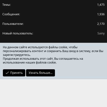
Темы
1,475
Сообщения
1,936
Пользователи
2,170
Новый пользователь
Sainy
Поделиться страницей
На данном сайте используются файлы cookie, чтобы
персонализировать контент и сохранить Ваш вход в систему, если Вы
зарегистрируетесь.
Facebook
X (Twitter)
Reddit
Pinterest
Tumblr
WhatsApp
Ссылка
Продолжая использовать этот сайт, Вы соглашаетесь на
использование наших файлов cookie.
Принять
Узнать больше...
ОТЗЫВЫ ОНЛАЙН ФОРУМ