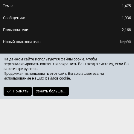
Темы
1,475
Сообщения
1,936
Пользователи
2,168
Новый пользователь
kejn90
Поделиться страницей
На данном сайте используются файлы cookie, чтобы
персонализировать контент и сохранить Ваш вход в систему, если Вы
зарегистрируетесь.
Facebook
X (Twitter)
Reddit
Pinterest
Tumblr
WhatsApp
Ссылка
Продолжая использовать этот сайт, Вы соглашаетесь на
использование наших файлов cookie.
Принять
Узнать больше...
ОТЗЫВЫ ОНЛАЙН ФОРУМ