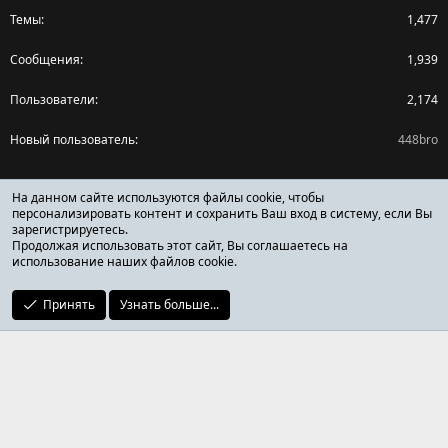
Темы
1,477
Сообщения
1,939
Пользователи
2,174
Новый пользователь
448bro
Поделиться страницей
На данном сайте используются файлы cookie, чтобы
персонализировать контент и сохранить Ваш вход в систему, если Вы
зарегистрируетесь.
Facebook
X (Twitter)
Reddit
Pinterest
Tumblr
WhatsApp
Ссылка
Продолжая использовать этот сайт, Вы соглашаетесь на
использование наших файлов cookie.
Принять
Узнать больше...
ОТЗЫВЫ ОНЛАЙН ФОРУМ