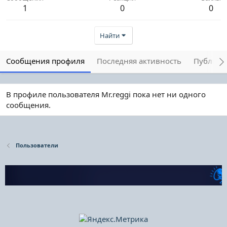
1
0
0
Найти
Сообщения профиля
Последняя активность
Публика
В профиле пользователя Mr.reggi пока нет ни одного
сообщения.
Пользователи