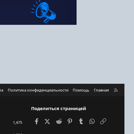
R
ла
Политика конфиденциальности
Помощь
Главная
S
S
Поделиться страницей
Facebook
X (Twitter)
Reddit
Pinterest
Tumblr
WhatsApp
Ссылка
1,475