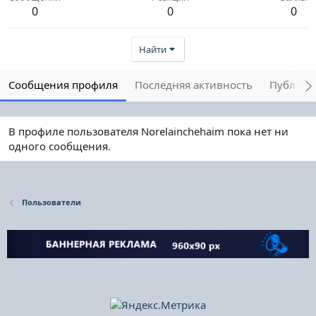
0
0
0
Найти
Сообщения профиля
Последняя активность
Публика
В профиле пользователя Norelainchehaim пока нет ни
одного сообщения.
Пользователи