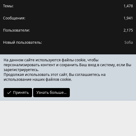
Темы
1,478
Сообщения
1,941
Пользователи
2,175
Новый пользователь
Sofia
Поделиться страницей
На данном сайте используются файлы cookie, чтобы
персонализировать контент и сохранить Ваш вход в систему, если Вы
зарегистрируетесь.
Facebook
X (Twitter)
Reddit
Pinterest
Tumblr
WhatsApp
Ссылка
Продолжая использовать этот сайт, Вы соглашаетесь на
использование наших файлов cookie.
Принять
Узнать больше...
ОТЗЫВЫ ОНЛАЙН ФОРУМ