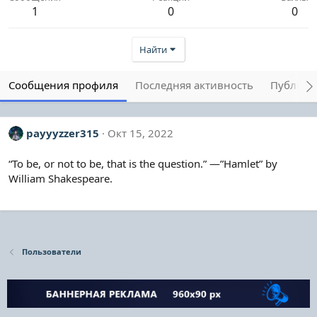
1
0
0
Найти
Сообщения профиля
Последняя активность
Публика
payyyzzer315
Окт 15, 2022
“To be, or not to be, that is the question.” —”Hamlet” by
William Shakespeare.
Пользователи