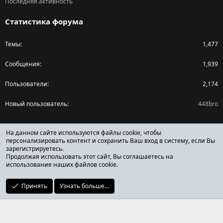
Последняя активность
Статистика форума
Темы
1,477
Сообщения
1,939
Пользователи
2,174
Новый пользователь
448bro
Поделиться страницей
На данном сайте используются файлы cookie, чтобы
персонализировать контент и сохранить Ваш вход в систему, если Вы
зарегистрируетесь.
Facebook
X (Twitter)
Reddit
Pinterest
Tumblr
WhatsApp
Ссылка
Продолжая использовать этот сайт, Вы соглашаетесь на
использование наших файлов cookie.
Принять
Узнать больше...
ОТЗЫВЫ ОНЛАЙН ФОРУМ